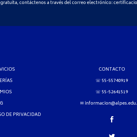
gratuita, contáctenos a través del correo electrónico:
certificac
VICIOS
CONTACTO
ERÍAS
☏ 55-55740919
MIOS
☏ 55-52641519
G
✉ informacion@alpes.edu
SO DE PRIVACIDAD

