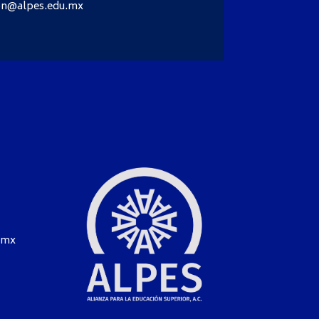
ion@alpes.edu.mx
.mx